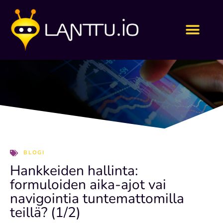
Siirry
sisältöön
BLOGI
Hankkeiden hallinta:
formuloiden aika-ajot vai
navigointia tuntemattomilla
teillä? (1/2)