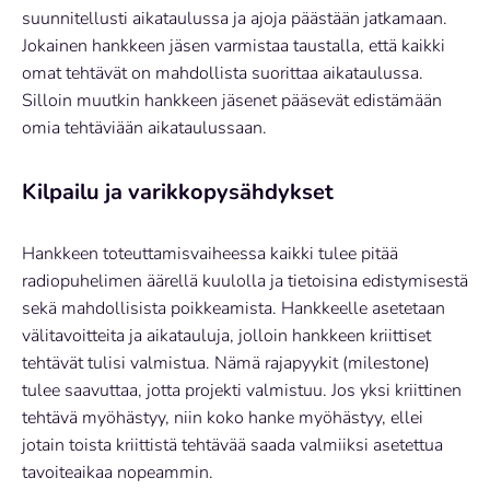
suunnitellusti aikataulussa ja ajoja päästään jatkamaan.
Jokainen hankkeen jäsen varmistaa taustalla, että kaikki
omat tehtävät on mahdollista suorittaa aikataulussa.
Silloin muutkin hankkeen jäsenet pääsevät edistämään
omia tehtäviään aikataulussaan.
Kilpailu ja varikkopysähdykset
Hankkeen toteuttamisvaiheessa kaikki tulee pitää
radiopuhelimen äärellä kuulolla ja tietoisina edistymisestä
sekä mahdollisista poikkeamista. Hankkeelle asetetaan
välitavoitteita ja aikatauluja, jolloin hankkeen kriittiset
tehtävät tulisi valmistua. Nämä rajapyykit (milestone)
tulee saavuttaa, jotta projekti valmistuu. Jos yksi kriittinen
tehtävä myöhästyy, niin koko hanke myöhästyy, ellei
jotain toista kriittistä tehtävää saada valmiiksi asetettua
tavoiteaikaa nopeammin.