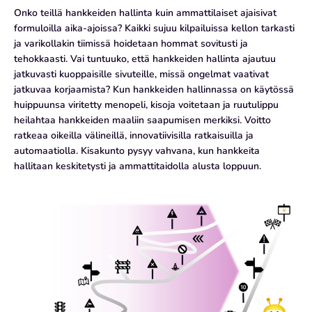
Onko teillä hankkeiden hallinta kuin ammattilaiset ajaisivat
formuloilla aika-ajoissa? Kaikki sujuu kilpailuissa kellon tarkasti
ja varikollakin tiimissä hoidetaan hommat sovitusti ja
tehokkaasti. Vai tuntuuko, että hankkeiden hallinta ajautuu
jatkuvasti kuoppaisille sivuteille, missä ongelmat vaativat
jatkuvaa korjaamista? Kun hankkeiden hallinnassa on käytössä
huippuunsa viritetty menopeli, kisoja voitetaan ja ruutulippu
heilahtaa hankkeiden maaliin saapumisen merkiksi. Voitto
ratkeaa oikeilla välineillä, innovatiivisilla ratkaisuilla ja
automaatiolla. Kisakunto pysyy vahvana, kun hankkeita
hallitaan keskitetysti ja ammattitaidolla alusta loppuun.