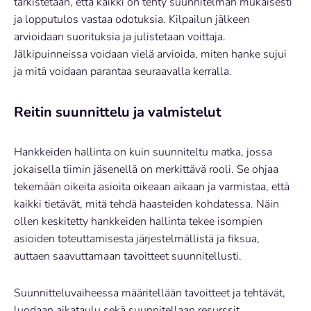
tarkistetaan, että kaikki on tehty suunnitelman mukaisesti
ja lopputulos vastaa odotuksia. Kilpailun jälkeen
arvioidaan suorituksia ja julistetaan voittaja.
Jälkipuinneissa voidaan vielä arvioida, miten hanke sujui
ja mitä voidaan parantaa seuraavalla kerralla.
Reitin suunnittelu ja valmistelut
Hankkeiden hallinta on kuin suunniteltu matka, jossa
jokaisella tiimin jäsenellä on merkittävä rooli. Se ohjaa
tekemään oikeita asioita oikeaan aikaan ja varmistaa, että
kaikki tietävät, mitä tehdä haasteiden kohdatessa. Näin
ollen keskitetty hankkeiden hallinta tekee isompien
asioiden toteuttamisesta järjestelmällistä ja fiksua,
auttaen saavuttamaan tavoitteet suunnitellusti.
Suunnitteluvaiheessa määritellään tavoitteet ja tehtävät,
luodaan aikataulu sekä suunnitellaan resurssit.