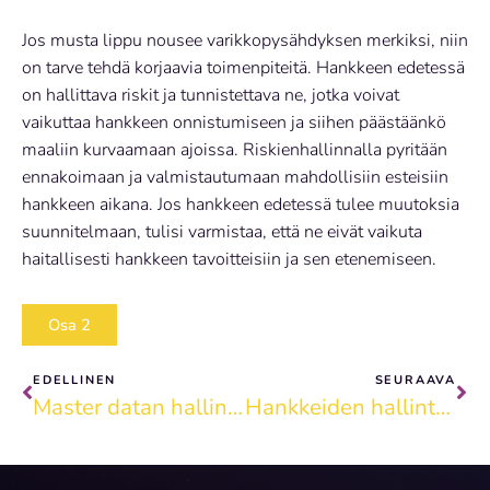
Jos musta lippu nousee varikkopysähdyksen merkiksi, niin
on tarve tehdä korjaavia toimenpiteitä. Hankkeen edetessä
on hallittava riskit ja tunnistettava ne, jotka voivat
vaikuttaa hankkeen onnistumiseen ja siihen päästäänkö
maaliin kurvaamaan ajoissa. Riskienhallinnalla pyritään
ennakoimaan ja valmistautumaan mahdollisiin esteisiin
hankkeen aikana. Jos hankkeen edetessä tulee muutoksia
suunnitelmaan, tulisi varmistaa, että ne eivät vaikuta
haitallisesti hankkeen tavoitteisiin ja sen etenemiseen.
Osa 2
Prev
Ne
EDELLINEN
SEURAAVA
Master datan hallintajärjestelmä Power Platformilla – mistä liikkeelle? (1/2)
Hankkeiden hallinta: formuloiden aika-ajot vai navigointia tuntemattomilla teillä? (2/2)